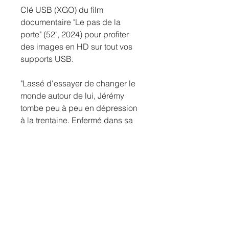
Clé USB (XGO) du film
documentaire "Le pas de la
porte" (52', 2024) pour profiter
des images en HD sur tout vos
supports USB.
"Lassé d'essayer de changer le
monde autour de lui, Jérémy
tombe peu à peu en dépression
à la trentaine. Enfermé dans sa
chambre, il va se purger de son
mal-être grâce à son stylo et son
carnet. Le papier absorbe les
idées noires une à une pour
constituer ses premiers textes de
rap. Au moment d'enfin franchir
le pas de sa porte pour revenir
au monde, il va découvrir à quel