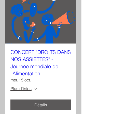
CONCERT "DROITS DANS
NOS ASSIETTES" -
Journée mondiale de
l'Alimentation
mer. 15 oct.
Plus d'infos
Détails